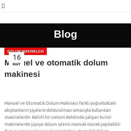
Blog
DOLUM MAKINELERI
16
Manuel ve otomatik dolum
MAY
makinesi
Manuel ve Otomatik Dolum Makinesi farklı yoğunluktaki
akışkanların şişelere doldurulması amacıyla kullanılan
makinelerdir. Belirli bir sistem dahilinde çalışan bu tür
makinelerde şişeye dolum işlemi manuel olarak yapılabilir.